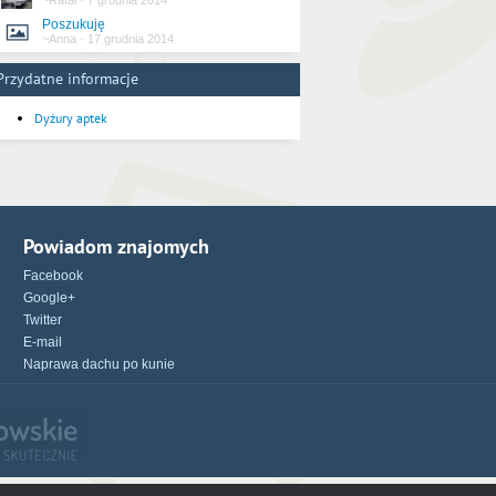
~Rafał
·
7 grudnia 2014
Poszukuję
~Anna
·
17 grudnia 2014
Przydatne informacje
Dyżury aptek
Powiadom znajomych
Facebook
Google+
Twitter
E-mail
Naprawa dachu po kunie