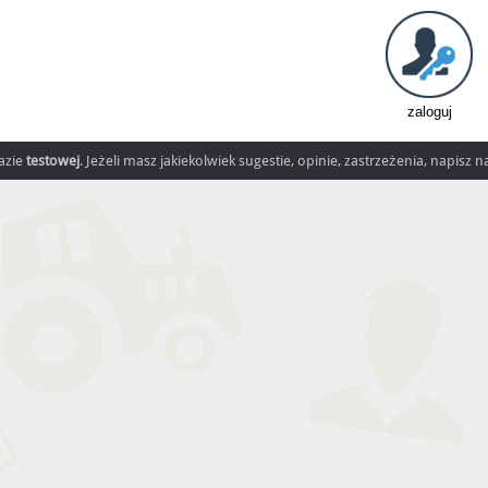
zaloguj
fazie
testowej
. Jeżeli masz jakiekolwiek sugestie, opinie, zastrzeżenia, napisz 