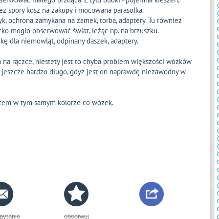
ż spory kosz na zakupy i mocowana parasolka.
k, ochrona zamykana na zamek, torba, adaptery. Tu również
cko mogło obserwować świat, leżąc np. na brzuszku.
dkę dla niemowląt, odpinany daszek, adaptery.
na rączce, niestety jest to chyba problem większości wózków
 jeszcze bardzo długo, gdyż jest on naprawdę niezawodny w
wcem w tym samym kolorze co wózek.
pytanie
obserwuj