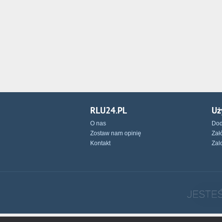
RLU24.PL
Uż
O nas
Dod
Zostaw nam opinię
Zał
Kontakt
Zal