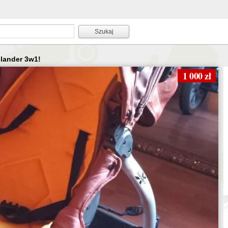
lander 3w1!
1 000 zł