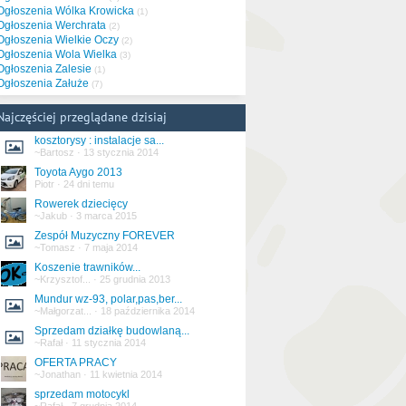
Ogłoszenia Wólka Krowicka
(1)
Ogłoszenia Werchrata
(2)
Ogłoszenia Wielkie Oczy
(2)
Ogłoszenia Wola Wielka
(3)
Ogłoszenia Zalesie
(1)
Ogłoszenia Załuże
(7)
Najczęściej przeglądane dzisiaj
kosztorysy : instalacje sa...
~Bartosz
·
13 stycznia 2014
Toyota Aygo 2013
Piotr
·
24 dni temu
Rowerek dziecięcy
~Jakub
·
3 marca 2015
Zespół Muzyczny FOREVER
~Tomasz
·
7 maja 2014
Koszenie trawników...
~Krzysztof...
·
25 grudnia 2013
Mundur wz-93, polar,pas,ber...
~Małgorzat...
·
18 października 2014
Sprzedam działkę budowlaną...
~Rafał
·
11 stycznia 2014
OFERTA PRACY
~Jonathan
·
11 kwietnia 2014
sprzedam motocykl