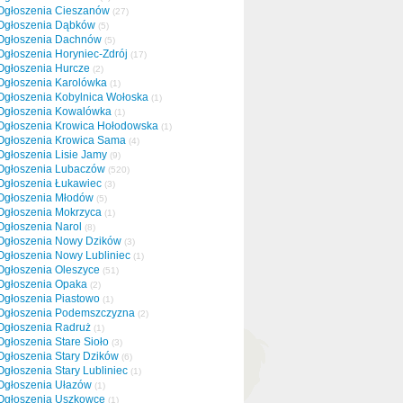
Ogłoszenia Cieszanów
(27)
Ogłoszenia Dąbków
(5)
Ogłoszenia Dachnów
(5)
Ogłoszenia Horyniec-Zdrój
(17)
Ogłoszenia Hurcze
(2)
Ogłoszenia Karolówka
(1)
Ogłoszenia Kobylnica Wołoska
(1)
Ogłoszenia Kowalówka
(1)
Ogłoszenia Krowica Hołodowska
(1)
Ogłoszenia Krowica Sama
(4)
Ogłoszenia Lisie Jamy
(9)
Ogłoszenia Lubaczów
(520)
Ogłoszenia Łukawiec
(3)
Ogłoszenia Młodów
(5)
Ogłoszenia Mokrzyca
(1)
Ogłoszenia Narol
(8)
Ogłoszenia Nowy Dzików
(3)
Ogłoszenia Nowy Lubliniec
(1)
Ogłoszenia Oleszyce
(51)
Ogłoszenia Opaka
(2)
Ogłoszenia Piastowo
(1)
Ogłoszenia Podemszczyzna
(2)
Ogłoszenia Radruż
(1)
Ogłoszenia Stare Sioło
(3)
Ogłoszenia Stary Dzików
(6)
Ogłoszenia Stary Lubliniec
(1)
Ogłoszenia Ułazów
(1)
Ogłoszenia Uszkowce
(1)