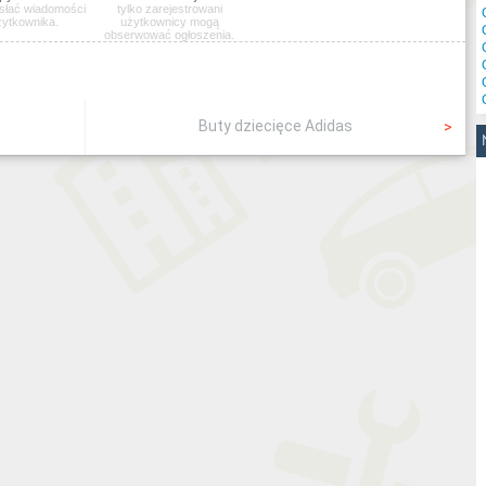
słać wiadomości
tylko zarejestrowani
żytkownika.
użytkownicy mogą
obserwować ogłoszenia.
Buty dziecięce Adidas