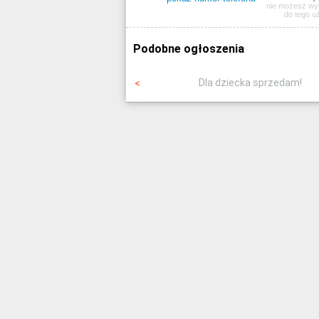
nie możesz wy
do tego u
Podobne ogłoszenia
Dla dziecka sprzedam!