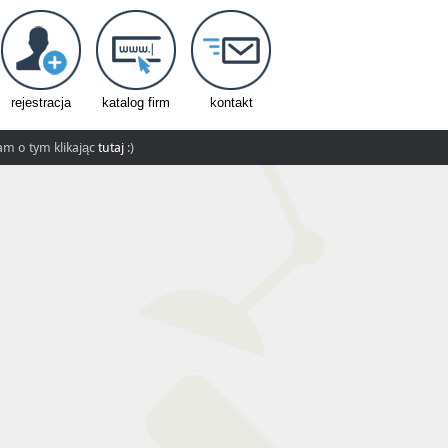
rejestracja
katalog firm
kontakt
nam o tym klikając
tutaj
:)