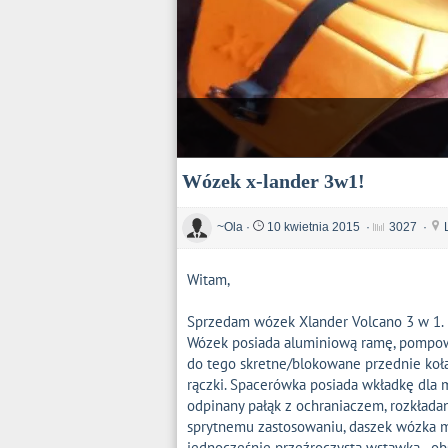
Wózek x-lander 3w1!
~Ola
·
10 kwietnia 2015
·
3027
·
Witam,
Sprzedam wózek Xlander Volcano 3 w 1.
Wózek posiada aluminiową ramę, pompowa
do tego skretne/blokowane przednie koła
rączki. Spacerówka posiada wkładkę dla 
odpinany pałąk z ochraniaczem, rozkładan
sprytnemu zastosowaniu, daszek wózka m
jednocześnie przeźroczysta wstawka - ob