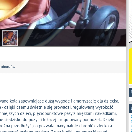
Lubaczów
ne koła zapewniające dużą wygodę i amortyzację dla dziecka,
 - dzięki czemu świetnie się prowadzi, regulowaną wysokość
mniejszych dzieci, pięciopunktowe pasy z miękkimi nakładkami,
e siedzisko do pozycji leżącej i regulowany podnóżek. Dzięki
ożna przedłużyć, co pozwala maxymalnie chronić dziecko a
serwować małego brzdąca. Z tyłu budki - pojemna kieszeń,