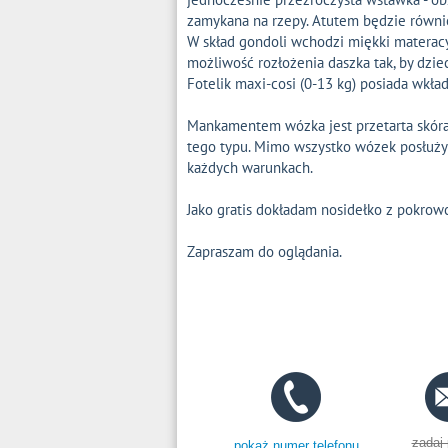
zamykana na rzepy. Atutem będzie równie
W skład gondoli wchodzi miękki materacy
możliwość rozłożenia daszka tak, by dzie
Fotelik maxi-cosi (0-13 kg) posiada wkła
Mankamentem wózka jest przetarta skóra 
tego typu. Mimo wszystko wózek posłuży
każdych warunkach.
Jako gratis dokładam nosidełko z pokro
Zapraszam do oglądania.
zadaj 
pokaż numer telefonu