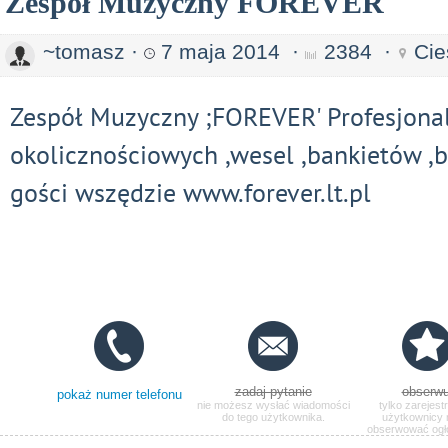
Zespół Muzyczny FOREVER
~tomasz
·
7 maja 2014
·
2384
·
Cie
Zespół Muzyczny ;FOREVER' Profesjona
okolicznościowych ,wesel ,bankietów ,b
gości wszędzie www.forever.lt.pl
zadaj pytanie
obserwu
pokaż numer telefonu
nie możesz wysłać wiadomości
tylko zarejest
do tego użytkownika.
użytkownicy
obserwować ogł