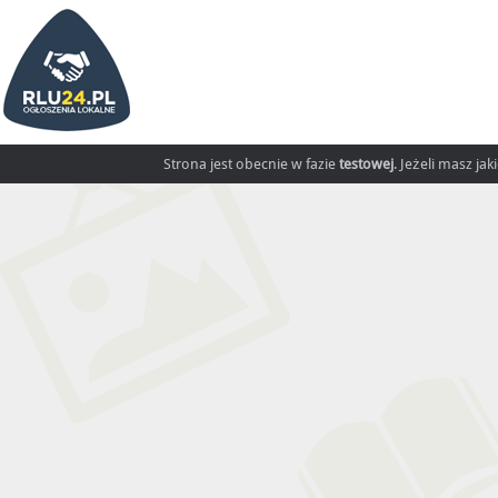
Strona jest obecnie w fazie
testowej
. Jeżeli masz ja