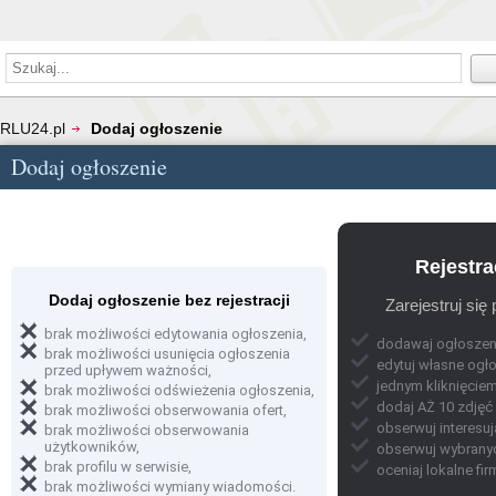
RLU24.pl
Dodaj ogłoszenie
Dodaj ogłoszenie
Rejestra
Dodaj ogłoszenie bez rejestracji
Zarejestruj się
brak możliwości edytowania ogłoszenia,
dodawaj ogłoszeni
brak możliwości usunięcia ogłoszenia
edytuj własne ogło
przed upływem ważności,
jednym kliknięciem
brak możliwości odświeżenia ogłoszenia,
dodaj AŻ 10 zdjęć
brak możliwości obserwowania ofert,
obserwuj interesują
brak możliwości obserwowania
użytkowników,
obserwuj wybrany
brak profilu w serwisie,
oceniaj lokalne fir
brak możliwości wymiany wiadomości.