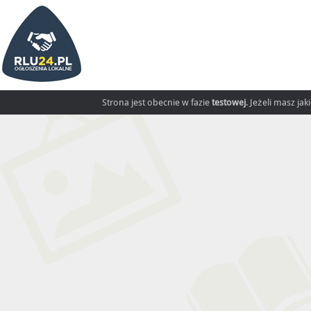
Strona jest obecnie w fazie
testowej
. Jeżeli masz ja