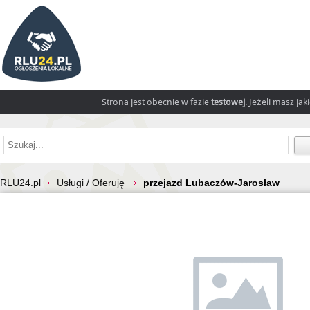
Strona jest obecnie w fazie
testowej
. Jeżeli masz ja
RLU24.pl
Usługi / Oferuję
przejazd Lubaczów-Jarosław