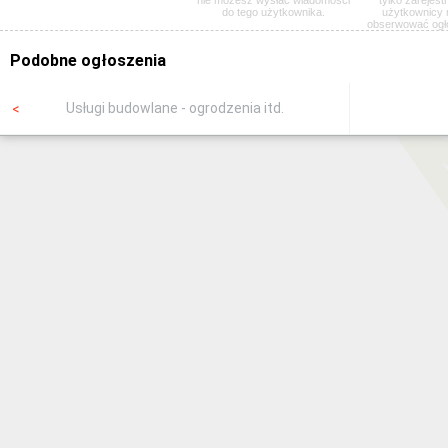
do tego użytkownika.
użytkownicy
obserwować ogł
Podobne ogłoszenia
Usługi budowlane - ogrodzenia itd.