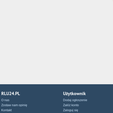
RLU24.PL
Użytkownik
O nas
Dodaj ogłoszenie
Zostaw nam opinię
Załóż konto
Kontakt
Zaloguj się