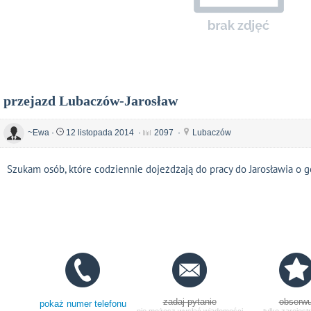
przejazd Lubaczów-Jarosław
~Ewa
·
12 listopada 2014
·
2097
·
Lubaczów
Szukam osób, które codziennie dojeżdżają do pracy do Jarosławia o g
zadaj pytanie
obserwu
pokaż numer telefonu
nie możesz wysłać wiadomości
tylko zarejest