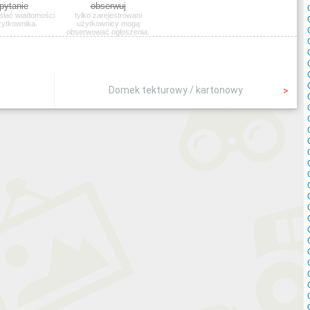
pytanie
obserwuj
słać wiadomości
tylko zarejestrowani
żytkownika.
użytkownicy mogą
obserwować ogłoszenia.
Domek tekturowy / kartonowy