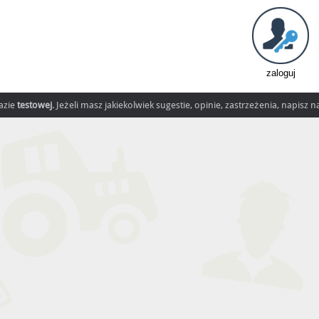
zaloguj
fazie
testowej
. Jeżeli masz jakiekolwiek sugestie, opinie, zastrzeżenia, napisz 