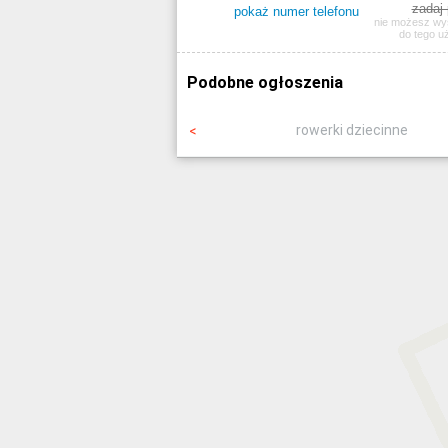
zadaj 
pokaż numer telefonu
nie możesz wy
do tego u
Podobne ogłoszenia
rowerki dziecinne