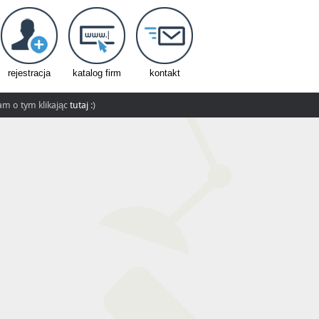
rejestracja
katalog firm
kontakt
nam o tym klikając
tutaj
:)