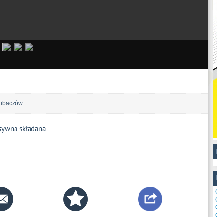
ubaczów
sywna składana