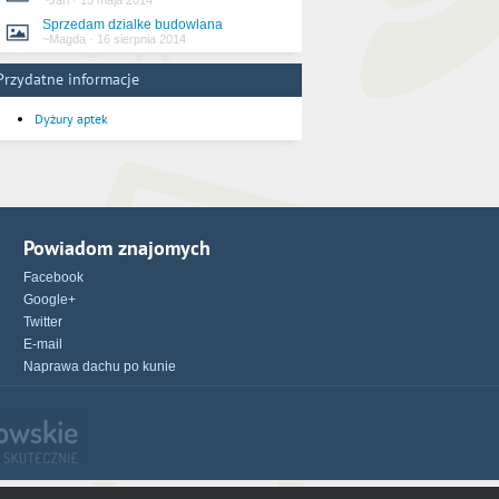
~Jarl
·
15 maja 2014
Sprzedam dzialke budowlana
~Magda
·
16 sierpnia 2014
Przydatne informacje
Dyżury aptek
Powiadom znajomych
Facebook
Google+
Twitter
E-mail
Naprawa dachu po kunie