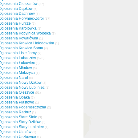
Ogłoszenia Cieszanów
(27)
Ogłoszenia Dąbków
(5)
Ogłoszenia Dachnów
(5)
Ogłoszenia Horyniec-Zdrój
(17)
Ogłoszenia Hurcze
(2)
Ogłoszenia Karolówka
(1)
Ogłoszenia Kobylnica Wołoska
(1)
Ogłoszenia Kowalówka
(1)
Ogłoszenia Krowica Hołodowska
(1)
Ogłoszenia Krowica Sama
(4)
Ogłoszenia Lisie Jamy
(9)
Ogłoszenia Lubaczów
(520)
Ogłoszenia Łukawiec
(3)
Ogłoszenia Młodów
(5)
Ogłoszenia Mokrzyca
(1)
Ogłoszenia Narol
(8)
Ogłoszenia Nowy Dzików
(3)
Ogłoszenia Nowy Lubliniec
(1)
Ogłoszenia Oleszyce
(51)
Ogłoszenia Opaka
(2)
Ogłoszenia Piastowo
(1)
Ogłoszenia Podemszczyzna
(2)
Ogłoszenia Radruż
(1)
Ogłoszenia Stare Sioło
(3)
Ogłoszenia Stary Dzików
(6)
Ogłoszenia Stary Lubliniec
(1)
Ogłoszenia Ułazów
(1)
Ogłoszenia Uszkowce
(1)