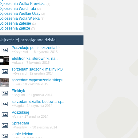
Ogłoszenia Wólka Krowicka
(1)
Ogłoszenia Werchrata
(2)
Ogłoszenia Wielkie Oczy
(2)
Ogłoszenia Wola Wielka
(3)
Ogłoszenia Zalesie
(1)
Ogłoszenia Załuże
(7)
Najczęściej przeglądane dzisiaj
Poszukuję pomieszczenia biu...
~Krzysztof...
·
8 stycznia 2015
Elektronika, sterowniki, na...
~łukasz
·
7 kwietnia 2015
sprzedam sadzonki maliny PO...
~Ryszard
·
12 grudnia 2014
sprzedam wyposażenie sklepu...
~Ewa
·
10 kwietnia 2015
Elektryk
~Bogumil
·
21 grudnia 2014
sprzedam działke budowlaną...
~Magda
·
14 stycznia 2014
Poszukuję
~Anna
·
17 grudnia 2014
Sprzedam
~Mirosław...
·
30 sierpnia 2014
kupię telefon