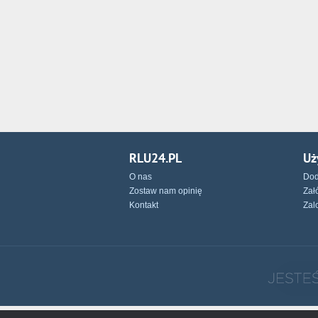
RLU24.PL
Uż
O nas
Dod
Zostaw nam opinię
Zał
Kontakt
Zal