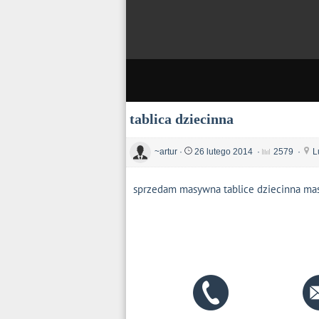
tablica dziecinna
~artur
·
26 lutego 2014
·
2579
·
L
sprzedam masywna tablice dziecinna ma