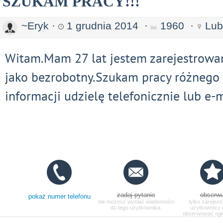
SZUKAM PRACY!!!
~Eryk
·
1 grudnia 2014
·
1960
·
Lub
Witam.Mam 27 lat jestem zarejestrowa
jako bezrobotny.Szukam pracy różnego 
informacji udzielę telefonicznie lub e-m
zadaj pytanie
obserwu
pokaż numer telefonu
nie możesz wysłać wiadomości
tylko zarejest
do tego użytkownika.
użytkownicy
obserwować ogł