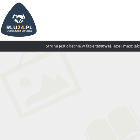
Strona jest obecnie w fazie
testowej
. Jeżeli masz ja