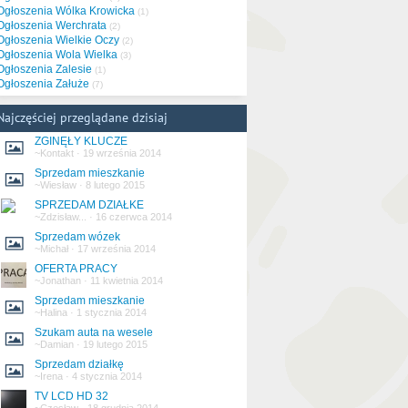
Ogłoszenia Wólka Krowicka
(1)
Ogłoszenia Werchrata
(2)
Ogłoszenia Wielkie Oczy
(2)
Ogłoszenia Wola Wielka
(3)
Ogłoszenia Zalesie
(1)
Ogłoszenia Załuże
(7)
Najczęściej przeglądane dzisiaj
ZGINĘŁY KLUCZE
~Kontakt
·
19 września 2014
Sprzedam mieszkanie
~Wiesław
·
8 lutego 2015
SPRZEDAM DZIAŁKE
~Zdzisław...
·
16 czerwca 2014
Sprzedam wózek
~Michał
·
17 września 2014
OFERTA PRACY
~Jonathan
·
11 kwietnia 2014
Sprzedam mieszkanie
~Halina
·
1 stycznia 2014
Szukam auta na wesele
~Damian
·
19 lutego 2015
Sprzedam działkę
~Irena
·
4 stycznia 2014
TV LCD HD 32