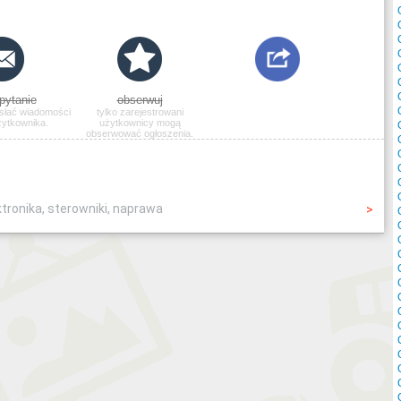
pytanie
obserwuj
słać wiadomości
tylko zarejestrowani
żytkownika.
użytkownicy mogą
obserwować ogłoszenia.
ktronika, sterowniki, naprawa