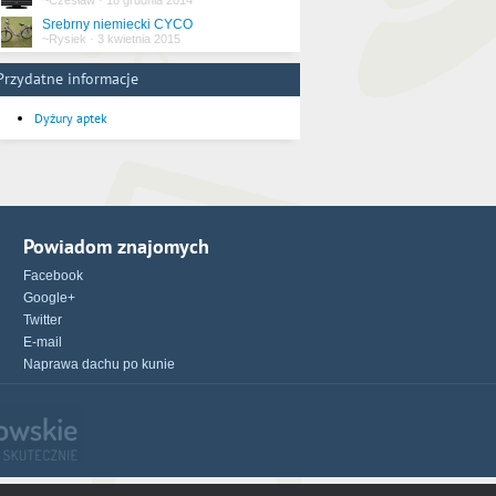
~Czesław
·
18 grudnia 2014
Srebrny niemiecki CYCO
~Rysiek
·
3 kwietnia 2015
Przydatne informacje
Dyżury aptek
Powiadom znajomych
Facebook
Google+
Twitter
E-mail
Naprawa dachu po kunie