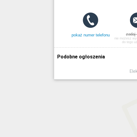
zadaj 
pokaż numer telefonu
nie możesz wy
do tego u
Podobne ogłoszenia
Ele