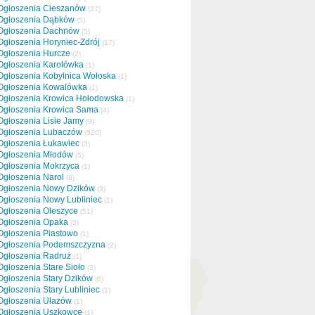
Ogłoszenia Cieszanów
(27)
Ogłoszenia Dąbków
(5)
Ogłoszenia Dachnów
(5)
Ogłoszenia Horyniec-Zdrój
(17)
Ogłoszenia Hurcze
(2)
Ogłoszenia Karolówka
(1)
Ogłoszenia Kobylnica Wołoska
(1)
Ogłoszenia Kowalówka
(1)
Ogłoszenia Krowica Hołodowska
(1)
Ogłoszenia Krowica Sama
(4)
Ogłoszenia Lisie Jamy
(9)
Ogłoszenia Lubaczów
(520)
Ogłoszenia Łukawiec
(3)
Ogłoszenia Młodów
(5)
Ogłoszenia Mokrzyca
(1)
Ogłoszenia Narol
(8)
Ogłoszenia Nowy Dzików
(3)
Ogłoszenia Nowy Lubliniec
(1)
Ogłoszenia Oleszyce
(51)
Ogłoszenia Opaka
(2)
Ogłoszenia Piastowo
(1)
Ogłoszenia Podemszczyzna
(2)
Ogłoszenia Radruż
(1)
Ogłoszenia Stare Sioło
(3)
Ogłoszenia Stary Dzików
(6)
Ogłoszenia Stary Lubliniec
(1)
Ogłoszenia Ułazów
(1)
Ogłoszenia Uszkowce
(1)