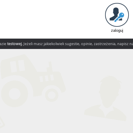
zaloguj
fazie
testowej
. Jeżeli masz jakiekolwiek sugestie, opinie, zastrzeżenia, napisz 