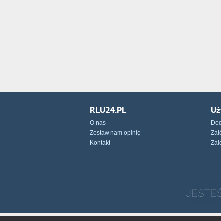
RLU24.PL
Uż
O nas
Dod
Zostaw nam opinię
Zał
Kontakt
Zal