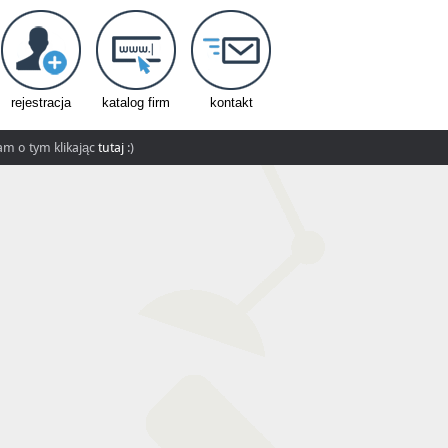
rejestracja
katalog firm
kontakt
nam o tym klikając
tutaj
:)