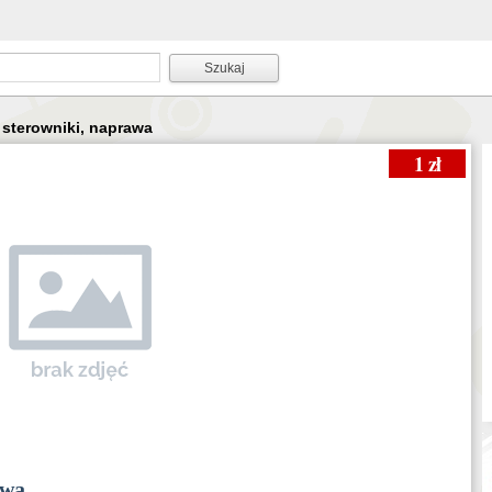
, sterowniki, naprawa
1 zł
awa