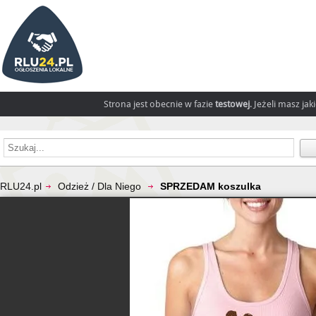
Strona jest obecnie w fazie
testowej
. Jeżeli masz ja
RLU24.pl
Odzież / Dla Niego
SPRZEDAM koszulka