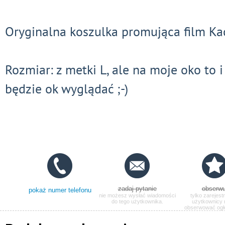
Oryginalna koszulka promująca film Kac
Rozmiar: z metki L, ale na moje oko to 
będzie ok wyglądać ;-)
zadaj pytanie
obserwu
pokaż numer telefonu
nie możesz wysłać wiadomości
tylko zarejest
do tego użytkownika.
użytkownicy
obserwować ogł