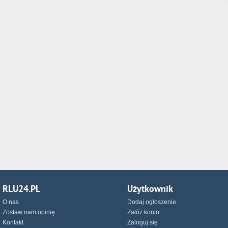
RLU24.PL
Użytkownik
O nas
Dodaj ogłoszenie
Zostaw nam opinię
Załóż konto
Kontakt
Zaloguj się