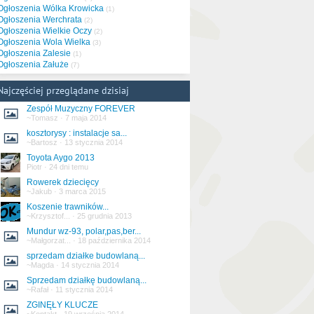
Ogłoszenia Wólka Krowicka
(1)
Ogłoszenia Werchrata
(2)
Ogłoszenia Wielkie Oczy
(2)
Ogłoszenia Wola Wielka
(3)
Ogłoszenia Zalesie
(1)
Ogłoszenia Załuże
(7)
Najczęściej przeglądane dzisiaj
Zespół Muzyczny FOREVER
~Tomasz
·
7 maja 2014
kosztorysy : instalacje sa...
~Bartosz
·
13 stycznia 2014
Toyota Aygo 2013
Piotr
·
24 dni temu
Rowerek dziecięcy
~Jakub
·
3 marca 2015
Koszenie trawników...
~Krzysztof...
·
25 grudnia 2013
Mundur wz-93, polar,pas,ber...
~Małgorzat...
·
18 października 2014
sprzedam działke budowlaną...
~Magda
·
14 stycznia 2014
Sprzedam działkę budowlaną...
~Rafał
·
11 stycznia 2014
ZGINĘŁY KLUCZE