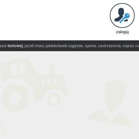
zaloguj
fazie
testowej
. Jeżeli masz jakiekolwiek sugestie, opinie, zastrzeżenia, napisz 