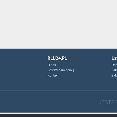
RLU24.PL
Uż
O nas
Dod
Zostaw nam opinię
Zał
Kontakt
Zal