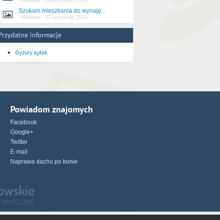
~Kontakt
·
19 września 2014
Szukam mieszkania do wynaję...
~Wioletta
·
27 września 2014
Przydatne informacje
Dyżury aptek
Powiadom znajomych
Facebook
Google+
Twitter
E-mail
Naprawa dachu po kunie