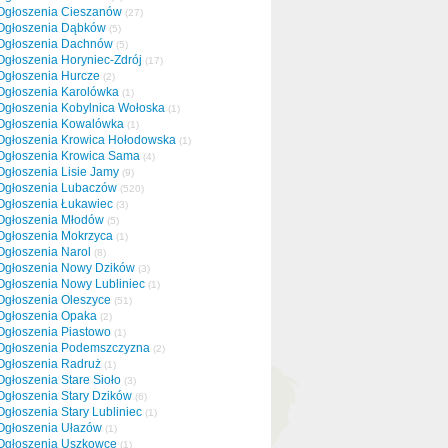
Ogłoszenia Cieszanów
(27)
Ogłoszenia Dąbków
(5)
Ogłoszenia Dachnów
(5)
Ogłoszenia Horyniec-Zdrój
(17)
Ogłoszenia Hurcze
(2)
Ogłoszenia Karolówka
(1)
Ogłoszenia Kobylnica Wołoska
(1)
Ogłoszenia Kowalówka
(1)
Ogłoszenia Krowica Hołodowska
(1)
Ogłoszenia Krowica Sama
(4)
Ogłoszenia Lisie Jamy
(9)
Ogłoszenia Lubaczów
(520)
Ogłoszenia Łukawiec
(3)
Ogłoszenia Młodów
(5)
Ogłoszenia Mokrzyca
(1)
Ogłoszenia Narol
(8)
Ogłoszenia Nowy Dzików
(3)
Ogłoszenia Nowy Lubliniec
(1)
Ogłoszenia Oleszyce
(51)
Ogłoszenia Opaka
(2)
Ogłoszenia Piastowo
(1)
Ogłoszenia Podemszczyzna
(2)
Ogłoszenia Radruż
(1)
Ogłoszenia Stare Sioło
(3)
Ogłoszenia Stary Dzików
(6)
Ogłoszenia Stary Lubliniec
(1)
Ogłoszenia Ułazów
(1)
Ogłoszenia Uszkowce
(1)