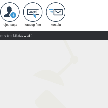
rejestracja
katalog firm
kontakt
nam o tym klikając
tutaj
:)