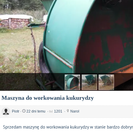
Maszyna do workowania kukurydzy
Piotr
·
22 dni temu
·
1201
·
Narol
Sprzedam maszynę do workowania kukurydzy w stanie bardzo dobry