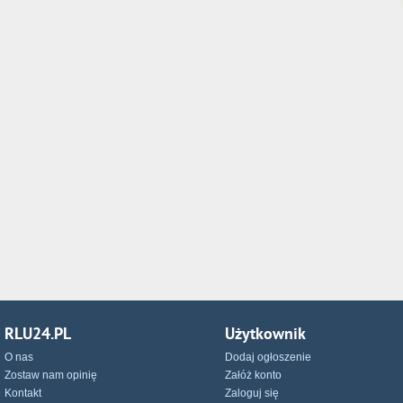
RLU24.PL
Użytkownik
O nas
Dodaj ogłoszenie
Zostaw nam opinię
Załóż konto
Kontakt
Zaloguj się