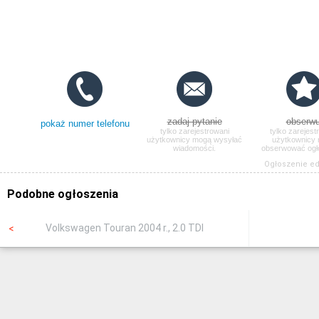
zadaj pytanie
obserwu
pokaż numer telefonu
tylko zarejestrowani
tylko zarejest
użytkownicy mogą wysyłać
użytkownicy
wiadomości.
obserwować ogł
Ogłoszenie edy
Podobne ogłoszenia
Volkswagen Touran 2004 r., 2.0 TDI