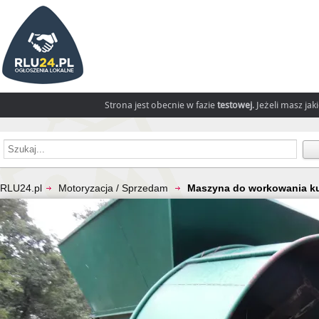
Strona jest obecnie w fazie
testowej
. Jeżeli masz ja
RLU24.pl
Motoryzacja / Sprzedam
Maszyna do workowania k