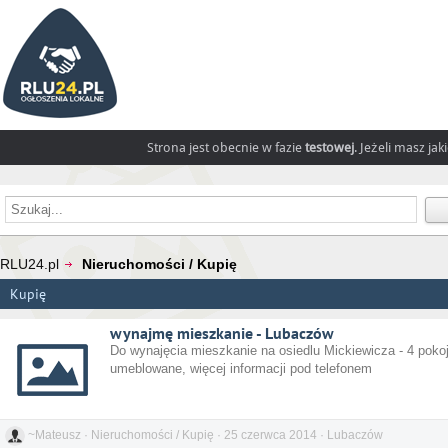
Strona jest obecnie w fazie
testowej
. Jeżeli masz ja
RLU24.pl
Nieruchomości / Kupię
Kupię
wynajmę mieszkanie - Lubaczów
Do wynajęcia mieszkanie na osiedlu Mickiewicza - 4 pokoj
umeblowane, więcej informacji pod telefonem
~Mateusz · Nieruchomości / Kupię · 25 czerwca 2014 · Lubaczów