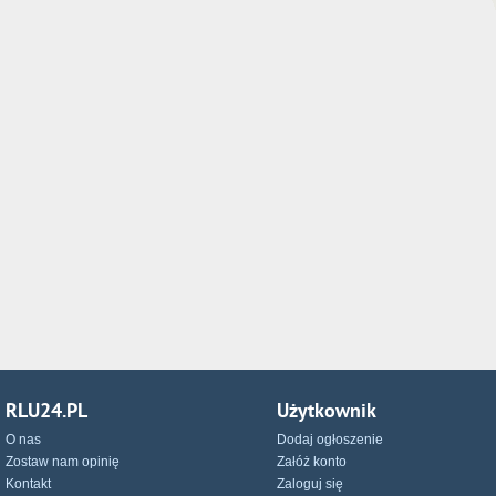
RLU24.PL
Użytkownik
O nas
Dodaj ogłoszenie
Zostaw nam opinię
Załóż konto
Kontakt
Zaloguj się